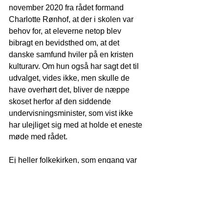
november 2020 fra rådet formand 
Charlotte Rønhof, at der i skolen var 
behov for, at eleverne netop blev 
bibragt en bevidsthed om, at det 
danske samfund hviler på en kristen 
kulturarv. Om hun også har sagt det til 
udvalget, vides ikke, men skulle de 
have overhørt det, bliver de næppe 
skoset herfor af den siddende 
undervisningsminister, som vist ikke 
har ulejliget sig med at holde et eneste 
møde med rådet.
Ej heller folkekirken, som engang var 
meget involveret i oprettelsen og driften 
af seminarierne giver lyd fra sig og 
denne gang ser det heller ikke ud til at 
nogle af vores politikere tager kampen 
op.