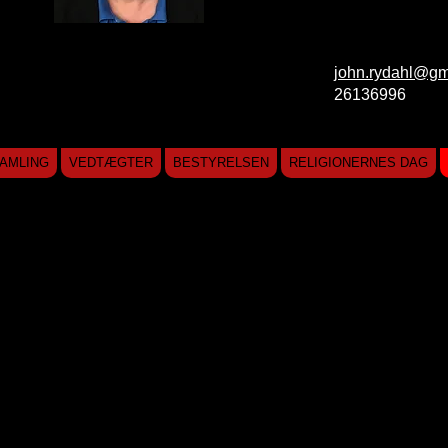
john.rydahl@gm
26136996
AMLING
VEDTÆGTER
BESTYRELSEN
RELIGIONERNES DAG