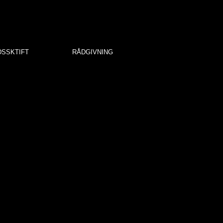
DSSKTIFT
RÅDGIVNING
istår interesserede
dervisning i samt
kontor:
sberg C.