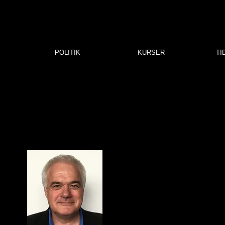
POLITIK
KURSER
TI
N
konsulent
Foreningens formand fungerer tillige som pædagogisk konsulent og b
re
med råd og vejleding om alle spørgsmål vedrørende grundskolers un
tilrettelæggelse af undervisning i religion.
Konsulenten kan kontaktes dagligt pr. mail eller telefon:
john.rydahl@gmail.com
/ 26136996 eller efter aftale på foreningens 
Religionspædagogisk Center, Frederiksberg Allé 10A, 1820 Frederik