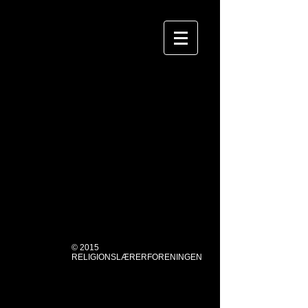
KURSER
Religionslærerforeningen har siden 2004
afholdt Religionernes Dag, som hvert år
danner rammen om mødet mellem ca. 100
engagerede religionslærere fra hele Landet.
Derudover afholder foreningen hvert år i
samarbejde med landets centre for
undervisningsmidler en række kortere
kurser om aktuelle emner.
© 2015
RELIGIONSLÆRERFORENINGEN