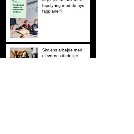
topstyring med de nye
fagplaner?
Skolens arbejde med
elevernes åndelige
udvikling
Religious litteracy- et nyt
begreb i skolens
religionsundervisning
OPRÅB: Brænd skolen
ned!- kommentar til
elevinddragelsesaspektet i
de nye fagplaner
OPRÅB: Kom så Tesfaye!