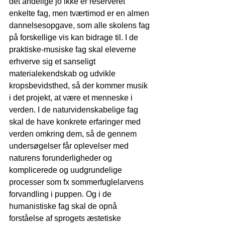
det åndelige jo ikke er reserveret 
enkelte fag, men tværtimod er en almen 
dannelsesopgave, som alle skolens fag 
på forskellige vis kan bidrage til. I de 
praktiske-musiske fag skal eleverne 
erhverve sig et sanseligt 
materialekendskab og udvikle 
kropsbevidsthed, så der kommer musik 
i det projekt, at være et menneske i 
verden. I de naturvidenskabelige fag 
skal de have konkrete erfaringer med 
verden omkring dem, så de gennem 
undersøgelser får oplevelser med 
naturens forunderligheder og 
komplicerede og uudgrundelige 
processer som fx sommerfuglelarvens 
forvandling i puppen. Og i de 
humanistiske fag skal de opnå 
forståelse af sprogets æstetiske 