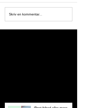
Skriv en kommentar...
Featured Posts
Kom tilbage igen
snart
Når indlæg er udgivet, kan du
se dem her.
Recent Posts
Øget frihed eller mere