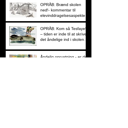
OPRÅB: Brænd skolen
ned!- kommentar til
elevinddragelsesaspektet i
de nye fagplaner
OPRÅB: Kom så Tesfaye!
– tiden er inde til at skrive
det åndelige ind i skolens
fagplaner
Åndelig oprustning - er det
en skolesag?
Bibliarium - et påskeæg til
skolens
religionsundervisning