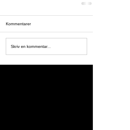
Kommentarer
Skriv en kommentar...
Featured Posts
Kom tilbage igen
snart
Når indlæg er udgivet, kan du
se dem her.